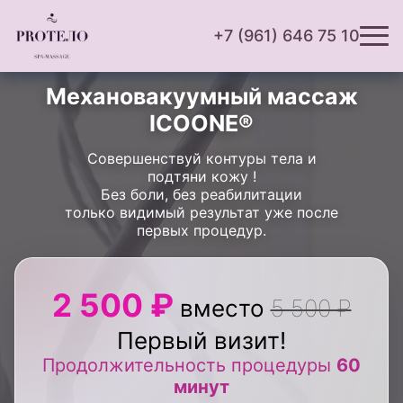
+7 (961) 646 75 10
Механовакуумный массаж
ICOONE®
Совершенствуй контуры тела и
подтяни кожу !
Без боли, без реабилитации
только видимый результат уже после
первых процедур.
2 500 ₽
вместо
5 500 ₽
Первый визит!
Продолжительность процедуры
60
минут